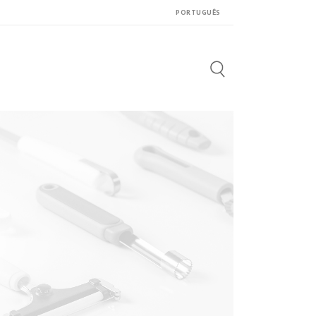
PORTUGUÊS
Search
for: