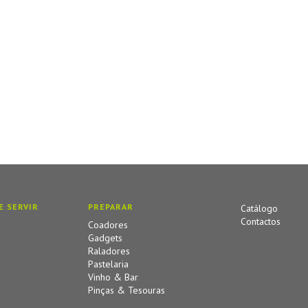
E SERVIR
PREPARAR
Catálogo
Contactos
Coadores
Gadgets
Raladores
Pastelaria
Vinho & Bar
Pinças & Tesouras