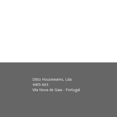
Ditto Housewares, Lda.
4405-663
Vila Nova de Gaia - Portugal