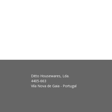
Ditto Housewares, Lda.
4405-663
Vila Nova de Gaia - Portugal