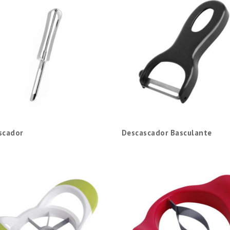
scador
Descascador Basculante