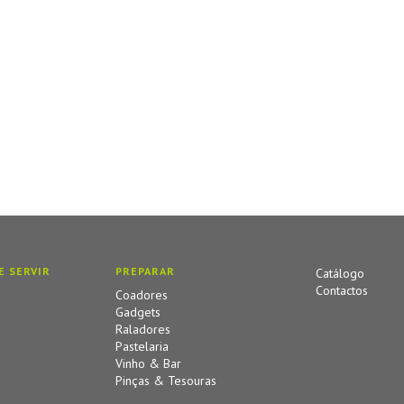
E SERVIR
PREPARAR
Catálogo
Contactos
Coadores
Gadgets
Raladores
Pastelaria
Vinho & Bar
Pinças & Tesouras