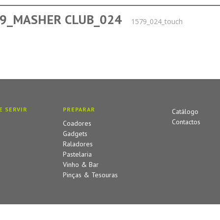
9_MASHER CLUB_024
1579_024_touch
E SERVIR
PREPARAR
Catálogo
Contactos
Coadores
Gadgets
Raladores
Pastelaria
Vinho & Bar
Pinças & Tesouras