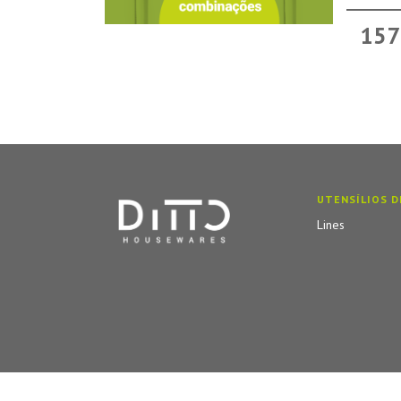
157
UTENSÍLIOS D
Lines