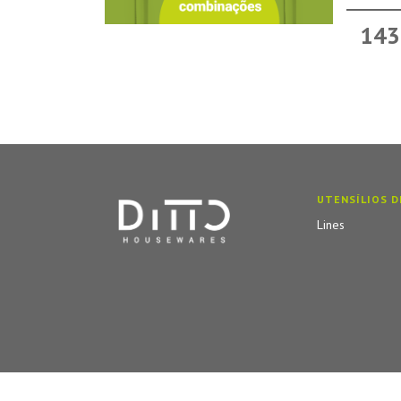
143
UTENSÍLIOS D
Lines