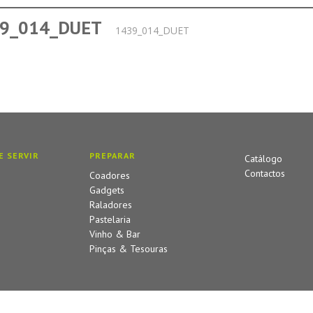
9_014_DUET
1439_014_DUET
E SERVIR
PREPARAR
Catálogo
Contactos
Coadores
Gadgets
Raladores
Pastelaria
Vinho & Bar
Pinças & Tesouras