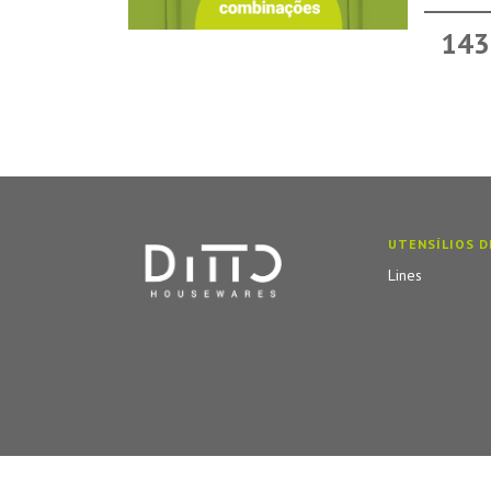
143
UTENSÍLIOS D
Lines