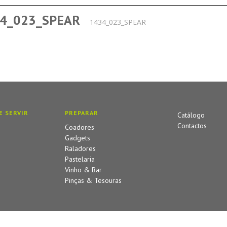
4_023_SPEAR
1434_023_SPEAR
E SERVIR
PREPARAR
Catálogo
Contactos
Coadores
Gadgets
Raladores
Pastelaria
Vinho & Bar
Pinças & Tesouras