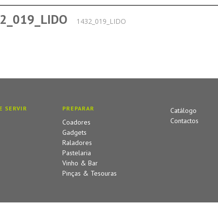
2_019_LIDO
1432_019_LIDO
E SERVIR
PREPARAR
Catálogo
Contactos
Coadores
Gadgets
Raladores
Pastelaria
Vinho & Bar
Pinças & Tesouras