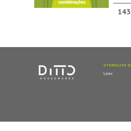
143
UTENSÍLIOS D
Lines