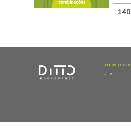
140
UTENSÍLIOS D
Lines