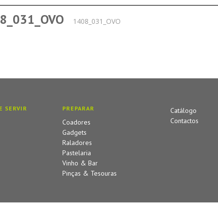
8_031_OVO
1408_031_OVO
E SERVIR
PREPARAR
Catálogo
Contactos
Coadores
Gadgets
Raladores
Pastelaria
Vinho & Bar
Pinças & Tesouras