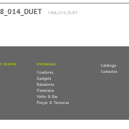
8_014_DUET
1408_014_DUET
E SERVIR
PREPARAR
Catálogo
Contactos
Coadores
Gadgets
Raladores
Pastelaria
Vinho & Bar
Pinças & Tesouras