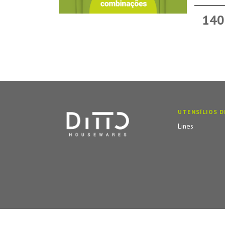
140
UTENSÍLIOS D
Lines