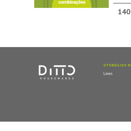
140
UTENSÍLIOS D
Lines