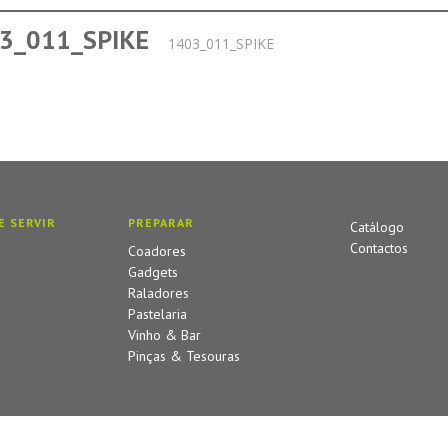
3_011_SPIKE
1403_011_SPIKE
E SERVIR
PREPARAR
Catálogo
Contactos
Coadores
Gadgets
Raladores
Pastelaria
Vinho & Bar
Pinças & Tesouras