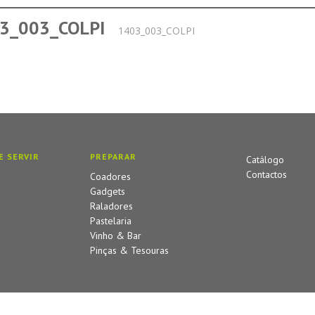
3_003_COLPI
1403_003_COLPI
E SERVIR
PREPARAR
Catálogo
Contactos
Coadores
Gadgets
Raladores
Pastelaria
Vinho & Bar
Pinças & Tesouras