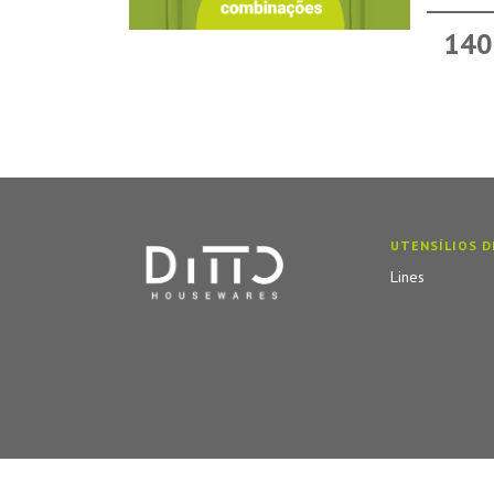
140
UTENSÍLIOS D
Lines