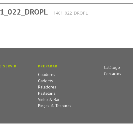
1_022_DROPL
1401_022_DROPL
E SERVIR
PREPARAR
Catálogo
Contactos
Coadores
Gadgets
Raladores
Pastelaria
Vinho & Bar
Pinças & Tesouras