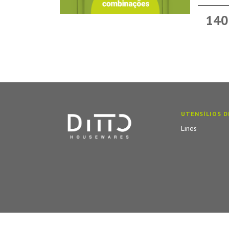
140
UTENSÍLIOS D
Lines