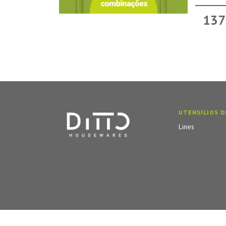
137
UTENSÍLIOS D
Lines