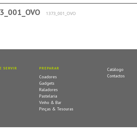
3_001_OVO
1373_001_OVO
E SERVIR
PREPARAR
Catálogo
Contactos
Coadores
Gadgets
Raladores
Pastelaria
Vinho & Bar
Pinças & Tesouras