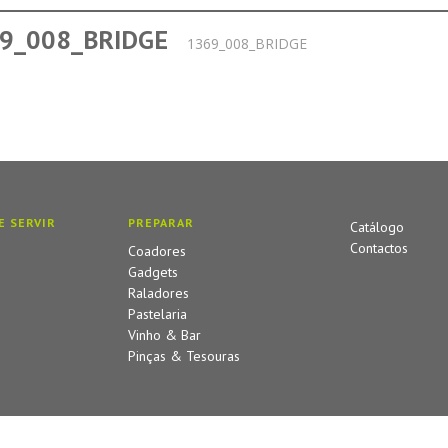
9_008_BRIDGE
1369_008_BRIDGE
E SERVIR
PREPARAR
Catálogo
Contactos
Coadores
Gadgets
Raladores
Pastelaria
Vinho & Bar
Pinças & Tesouras