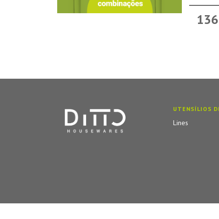
136
UTENSÍLIOS D
Lines