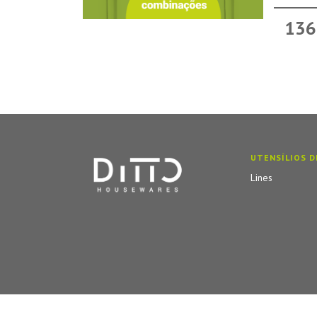
136
UTENSÍLIOS D
Lines