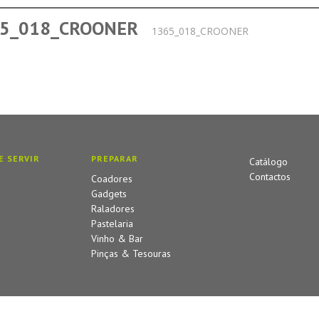
5_018_CROONER
1365_018_CROONER
E SERVIR
PREPARAR
Catálogo
Contactos
Coadores
Gadgets
Raladores
Pastelaria
Vinho & Bar
Pinças & Tesouras