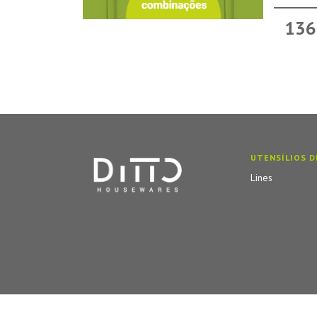
136
UTENSÍLIOS D
Lines