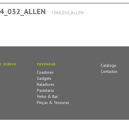
4_032_ALLEN
1364_032_ALLEN
E SERVIR
PREPARAR
Catálogo
Contactos
Coadores
Gadgets
Raladores
Pastelaria
Vinho & Bar
Pinças & Tesouras