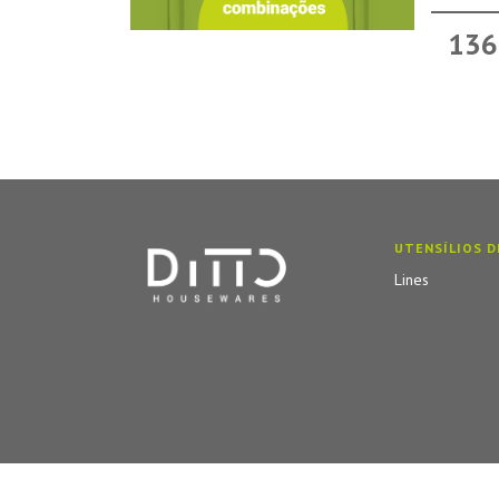
136
UTENSÍLIOS D
Lines