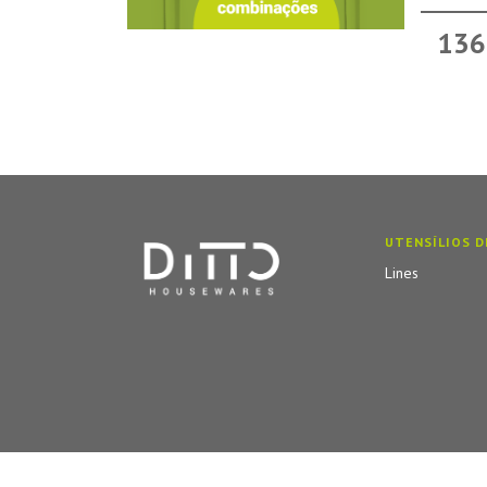
136
UTENSÍLIOS D
Lines