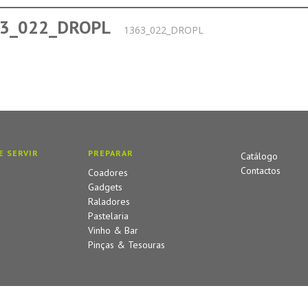
3_022_DROPL
1363_022_DROPL
E SERVIR
PREPARAR
Catálogo
Contactos
Coadores
Gadgets
Raladores
Pastelaria
Vinho & Bar
Pinças & Tesouras