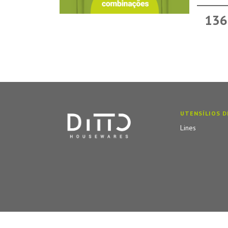
136
UTENSÍLIOS D
Lines