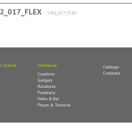
2_017_FLEX
1362_017_FLEX
E SERVIR
PREPARAR
Catálogo
Contactos
Coadores
Gadgets
Raladores
Pastelaria
Vinho & Bar
Pinças & Tesouras