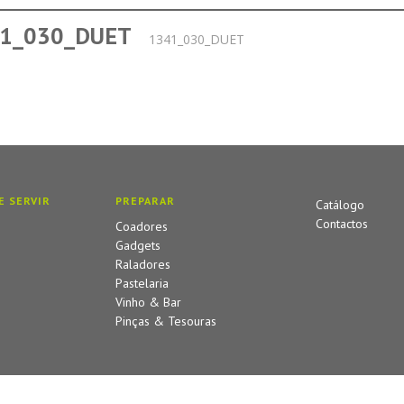
1_030_DUET
1341_030_DUET
E SERVIR
PREPARAR
Catálogo
Contactos
Coadores
Gadgets
Raladores
Pastelaria
Vinho & Bar
Pinças & Tesouras