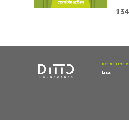
134
UTENSÍLIOS D
Lines