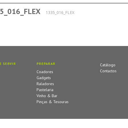
5_016_FLEX
1335_016_FLEX
E SERVIR
PREPARAR
Catálogo
Contactos
Coadores
Gadgets
Raladores
Pastelaria
Vinho & Bar
Pinças & Tesouras