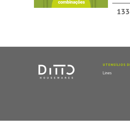
133
UTENSÍLIOS D
Lines