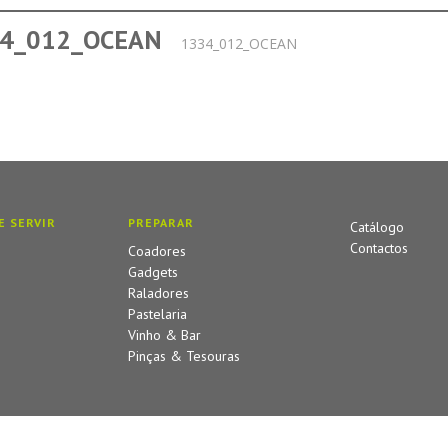
4_012_OCEAN
1334_012_OCEAN
E SERVIR
PREPARAR
Catálogo
Contactos
Coadores
Gadgets
Raladores
Pastelaria
Vinho & Bar
Pinças & Tesouras