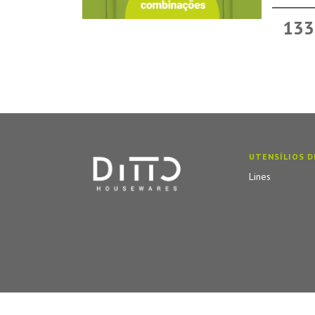
133
UTENSÍLIOS D
Lines