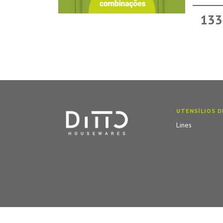
133
UTENSÍLIOS D
Lines