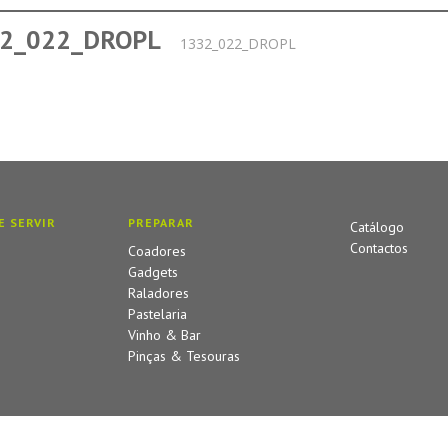
2_022_DROPL
1332_022_DROPL
E SERVIR
PREPARAR
Catálogo
Contactos
Coadores
Gadgets
Raladores
Pastelaria
Vinho & Bar
Pinças & Tesouras