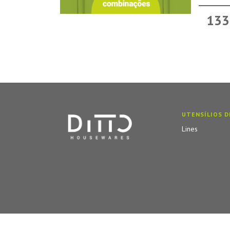
133
UTENSÍLIOS D
Lines