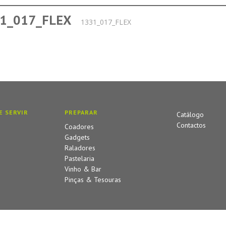
1_017_FLEX
1331_017_FLEX
E SERVIR
PREPARAR
Catálogo
Contactos
Coadores
Gadgets
Raladores
Pastelaria
Vinho & Bar
Pinças & Tesouras