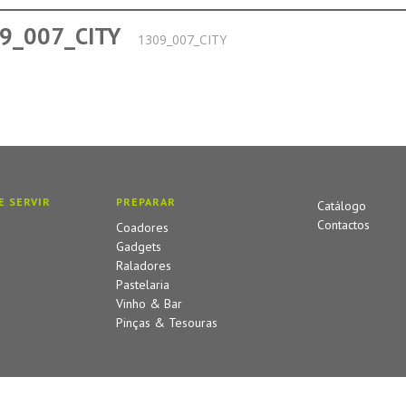
9_007_CITY
1309_007_CITY
E SERVIR
PREPARAR
Catálogo
Contactos
Coadores
Gadgets
Raladores
Pastelaria
Vinho & Bar
Pinças & Tesouras