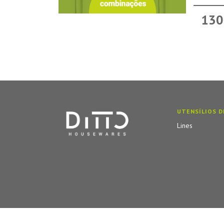
130
UTENSÍLIOS D
Lines