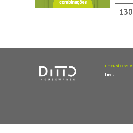
130
UTENSÍLIOS D
Lines