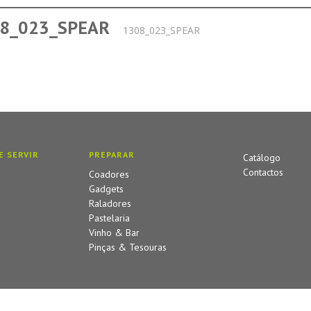
8_023_SPEAR
1308_023_SPEAR
E SERVIR
PREPARAR
Catálogo
Contactos
Coadores
Gadgets
Raladores
Pastelaria
Vinho & Bar
Pinças & Tesouras